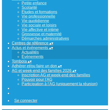
Petite enfance
Scolarité
Etudes et formations
Vie professionnelle
Vie quotidienne
Vie sociale et loisirs
Vie affective et intime
Grossesse et maternité
Démarches administratives
Centres de référence
▴
▾
Actus et événements
▴
▾
Actualités
Evènements
Tombola
▴
▾
Adhérer et/ou faire un don
▴
▾
AG et week-end des familles 2026
▴
▾
Inscription AG et week-end des familles
Pouvoir pour l'AG
Participation à l'AG (uniquement la réunion)
Se connecter