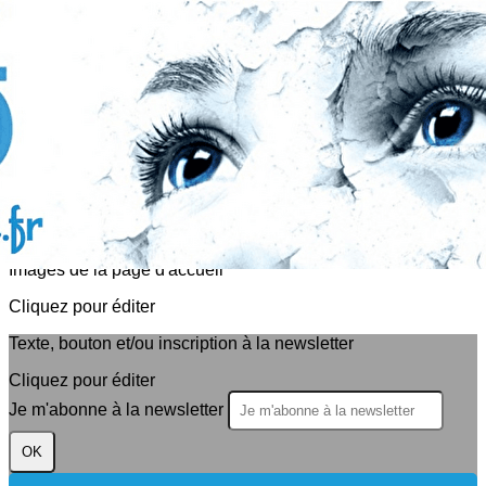
Exporter les lignes sélectionnées
Exporter toutes les colonnes
Exporter uniquement les colonnes affichées
Menu
<
>
Actualités
Evènements
?>
Images de la page d'accueil
Cliquez pour éditer
Texte, bouton et/ou inscription à la newsletter
Cliquez pour éditer
Je m'abonne à la newsletter
OK