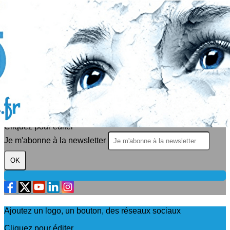
Exporter les lignes sélectionnées
Exporter toutes les colonnes
Exporter uniquement les colonnes affichées
Menu
?>
Images de la page d'accueil
Cliquez pour éditer
Texte, bouton et/ou inscription à la newsletter
Cliquez pour éditer
Je m'abonne à la newsletter
OK
Ajoutez un logo, un bouton, des réseaux sociaux
Cliquez pour éditer