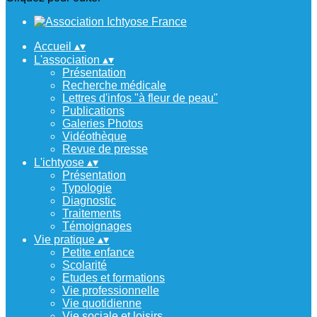
Accueil
▴
▾
L'association
▴
▾
Présentation
Recherche médicale
Lettres d'infos "à fleur de peau"
Publications
Galeries Photos
Vidéothèque
Revue de presse
L'ichtyose
▴
▾
Présentation
Typologie
Diagnostic
Traitements
Témoignages
Vie pratique
▴
▾
Petite enfance
Scolarité
Etudes et formations
Vie professionnelle
Vie quotidienne
Vie sociale et loisirs