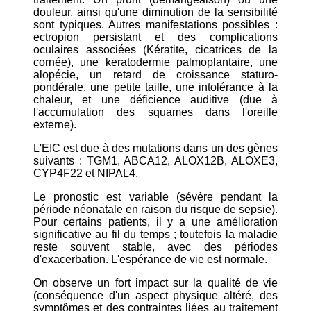
douleur, ainsi qu'une diminution de la sensibilité
sont typiques. Autres manifestations possibles :
ectropion persistant et des complications
oculaires associées (Kératite, cicatrices de la
cornée), une keratodermie palmoplantaire, une
alopécie, un retard de croissance staturo-
pondérale, une petite taille, une intolérance à la
chaleur, et une déficience auditive (due à
l'accumulation des squames dans l'oreille
externe).
L'EIC est due à des mutations dans un des gènes
suivants : TGM1, ABCA12, ALOX12B, ALOXE3,
CYP4F22 et NIPAL4.
Le pronostic est variable (sévère pendant la
période néonatale en raison du risque de sepsie).
Pour certains patients, il y a une amélioration
significative au fil du temps ; toutefois la maladie
reste souvent stable, avec des périodes
d'exacerbation. L'espérance de vie est normale.
On observe un fort impact sur la qualité de vie
(conséquence d'un aspect physique altéré, des
symptômes et des contraintes liées au traitement