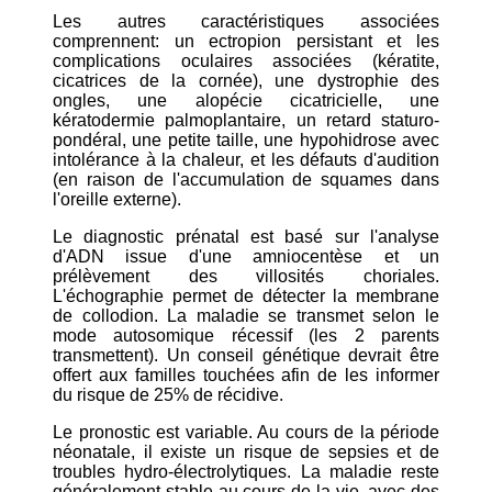
Les autres caractéristiques associées
comprennent: un ectropion persistant et les
complications oculaires associées (kératite,
cicatrices de la cornée), une dystrophie des
ongles, une alopécie cicatricielle, une
kératodermie palmoplantaire, un retard staturo-
pondéral, une petite taille, une hypohidrose avec
intolérance à la chaleur, et les défauts d'audition
(en raison de l'accumulation de squames dans
l'oreille externe).
Le diagnostic prénatal est basé sur l'analyse
d'ADN issue d'une amniocentèse et un
prélèvement des villosités choriales.
L'échographie permet de détecter la membrane
de collodion. La maladie se transmet selon le
mode autosomique récessif (les 2 parents
transmettent). Un conseil génétique devrait être
offert aux familles touchées afin de les informer
du risque de 25% de récidive.
Le pronostic est variable. Au cours de la période
néonatale, il existe un risque de sepsies et de
troubles hydro-électrolytiques. La maladie reste
généralement stable au cours de la vie, avec des