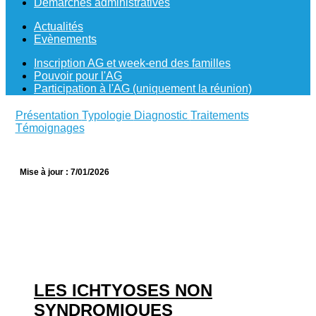
Démarches administratives
Actualités
Evènements
Inscription AG et week-end des familles
Pouvoir pour l'AG
Participation à l'AG (uniquement la réunion)
Présentation
Typologie
Diagnostic
Traitements
Témoignages
Mise à jour : 7/01/2026
LES ICHTYOSES NON
SYNDROMIQUES