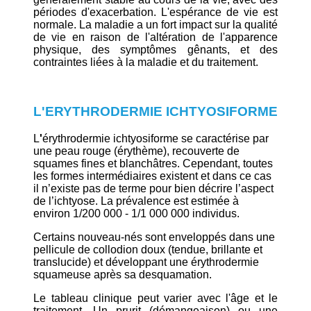
périodes d'exacerbation. L'espérance de vie est
normale. La maladie a un fort impact sur la qualité
de vie en raison de l'altération de l'apparence
physique, des symptômes gênants, et des
contraintes liées à la maladie et du traitement.
L'ERYTHRODERMIE ICHTYOSIFORME
L
'
érythrodermie ichtyosiforme se caractérise par
une peau rouge (érythème), recouverte de
squames fines et blanchâtres. Cependant, toutes
les formes intermédiaires existent et dans ce cas
il n’existe pas de terme pour bien décrire l’aspect
de l’ichtyose. La prévalence est estimée à
environ 1/200 000 - 1/1 000 000 individus.
Certains nouveau-nés sont enveloppés dans une
pellicule de collodion doux (tendue, brillante et
translucide) et développant une érythrodermie
squameuse après sa desquamation.
Le tableau clinique peut varier avec l'âge et le
traitement. Un prurit (démangeaison) ou une