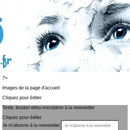
Exporter les lignes sélectionnées
Exporter toutes les colonnes
Exporter uniquement les colonnes affichées
Menu
<
>
Présentation
Typologie
Diagnostic
Traitements
Témoignages
?>
Images de la page d'accueil
Cliquez pour éditer
Texte, bouton et/ou inscription à la newsletter
Cliquez pour éditer
Je m'abonne à la newsletter