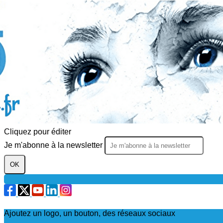
Exporter les lignes sélectionnées
Exporter toutes les colonnes
Exporter uniquement les colonnes affichées
Menu
?>
Images de la page d'accueil
Cliquez pour éditer
Texte, bouton et/ou inscription à la newsletter
Cliquez pour éditer
Je m'abonne à la newsletter
OK
Ajoutez un logo, un bouton, des réseaux sociaux