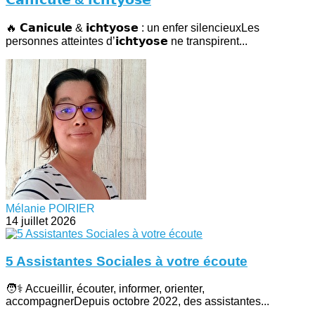
🔥 𝗖𝗮𝗻𝗶𝗰𝘂𝗹𝗲 & 𝗶𝗰𝗵𝘁𝘆𝗼𝘀𝗲 : un enfer silencieuxLes
personnes atteintes d’𝗶𝗰𝗵𝘁𝘆𝗼𝘀𝗲 ne transpirent...
Mélanie POIRIER
14 juillet 2026
5 Assistantes Sociales à votre écoute
🧑⚕️ Accueillir, écouter, informer, orienter,
accompagnerDepuis octobre 2022, des assistantes...