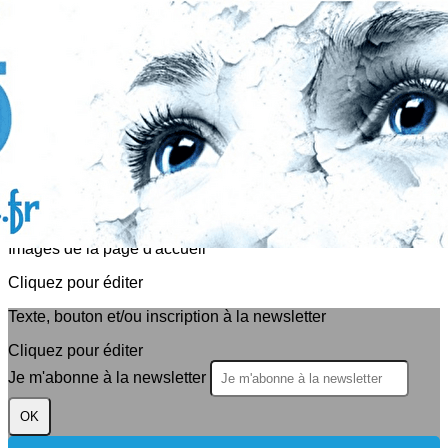
Exporter les lignes sélectionnées
Exporter toutes les colonnes
Exporter uniquement les colonnes affichées
Menu
<
>
Actualités
Evènements
?>
Images de la page d'accueil
Cliquez pour éditer
Texte, bouton et/ou inscription à la newsletter
Cliquez pour éditer
Je m'abonne à la newsletter
OK