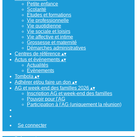
Petite enfance
Scolarité
Etudes et formations
Vie professionnelle
Vie quotidienne
Vie sociale et loisirs
Vie affective et intime
Grossesse et maternité
Démarches administratives
Centres de référence
▴
▾
Actus et événements
▴
▾
Actualités
Evènements
Tombola
▴
▾
Adhérer et/ou faire un don
▴
▾
AG et week-end des familles 2026
▴
▾
Inscription AG et week-end des familles
Pouvoir pour l'AG
Participation à l'AG (uniquement la réunion)
Se connecter