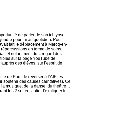
portunité de parler de son ichtyose
endre pour lui au quotidien. Pour
ait fait le déplacement à Marcq-en-
s répercussions en terme de soins.
ial, et notamment du « regard des
nibles sur la page YouTube de
auprès des élèves, sur l’esprit de
ille de Paul de reverser à l’AIF les
ur soutenir des causes carritatives). Ce
de la musique, de la danse, du théâtre…
t les 2 soirées, afin d’expliquer le