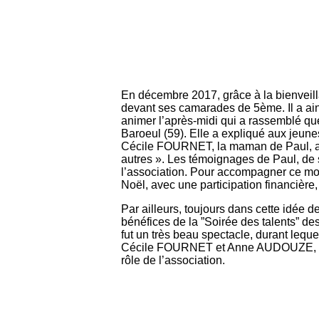
En décembre 2017, grâce à la bienveilla
devant ses camarades de 5ème. Il a ain
animer l’après-midi qui a rassemblé q
Baroeul (59). Elle a expliqué aux jeune
Cécile FOURNET, la maman de Paul, a e
autres ». Les témoignages de Paul, de
l’association. Pour accompagner ce mome
Noël, avec une participation financière,
Par ailleurs, toujours dans cette idée d
bénéfices de la ”Soirée des talents” des
fut un très beau spectacle, durant lequ
Cécile FOURNET et Anne AUDOUZE, présid
rôle de l’association.