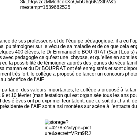
nce de ses professeurs et de l’équipe pédagogique, il a eu l’op
si pu témoigner sur le vécu de sa maladie et de ce que cela eng
uelques 400 élèves, le Dr Emmanuelle BOURRAT (Saint Louis) av
s avec pédagogie ce qu’est une ichtyose, et qu’elles en sont le
u la possibilité de témoigner auprès des jeunes du vécu famil
 sa maman et du Dr BOURRAT ont été enregistrés et sont dispo
nt très fort, le collège a proposé de lancer un concours photo 
 au bénéfice de l’AIF.
e partager des valeurs importantes, le collège a proposé à la fam
 9 et 10 février (manifestation qui est organisée tous les ans po
el des élèves ont pu exprimer leur talent, que ce soit du chant, 
ente de l’AIF sont ainsi montées sur scène à l’entracte duran