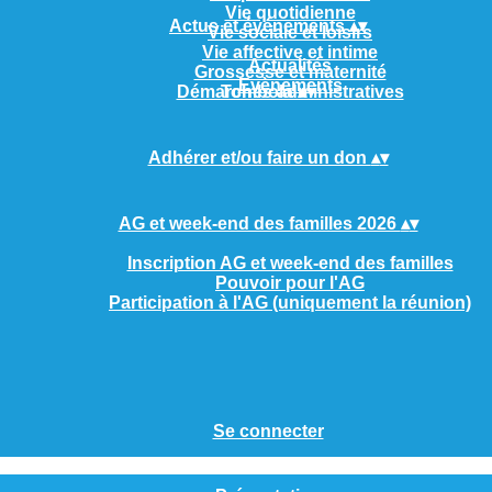
Vie quotidienne
Actus et événements
▴
▾
Vie sociale et loisirs
Vie affective et intime
Actualités
Grossesse et maternité
Evènements
Démarches administratives
Tombola
▴
▾
Adhérer et/ou faire un don
▴
▾
AG et week-end des familles 2026
▴
▾
Inscription AG et week-end des familles
Pouvoir pour l'AG
Participation à l'AG (uniquement la réunion)
Se connecter