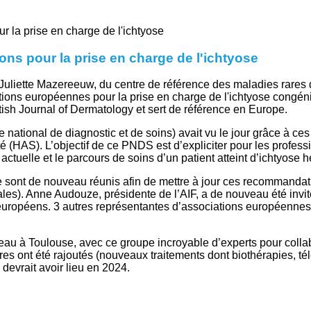
ns pour la prise en charge de l'ichtyose
Juliette Mazereeuw, du centre de référence des maladies rares
ons européennes pour la prise en charge de l'ichtyose congénita
tish Journal of Dermatology et sert de référence en Europe.
national de diagnostic et de soins) avait vu le jour grâce à ce
té (HAS). L’objectif de ce PNDS est d’expliciter pour les profess
ctuelle et le parcours de soins d’un patient atteint d’ichtyose hé
 se sont de nouveau réunis afin de mettre à jour ces recommanda
les). Anne Audouze, présidente de l’AIF, a de nouveau été invité
 européens. 3 autres représentantes d’associations européenne
uveau à Toulouse, avec ce groupe incroyable d’experts pour collab
 ont été rajoutés (nouveaux traitements dont biothérapies, té
devrait avoir lieu en 2024.