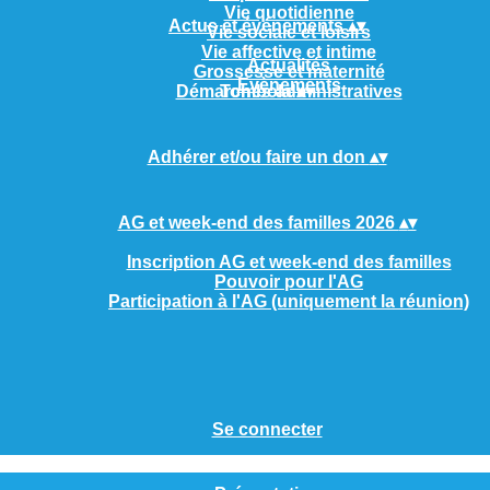
Vie quotidienne
Actus et événements
▴
▾
Vie sociale et loisirs
Vie affective et intime
Actualités
Grossesse et maternité
Evènements
Démarches administratives
Tombola
▴
▾
Adhérer et/ou faire un don
▴
▾
AG et week-end des familles 2026
▴
▾
Inscription AG et week-end des familles
Pouvoir pour l'AG
Participation à l'AG (uniquement la réunion)
Se connecter