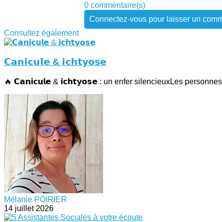
0 commentaire(s)
Connectez-vous pour laisser un comm
Consultez également
𝗖𝗮𝗻𝗶𝗰𝘂𝗹𝗲 & 𝗶𝗰𝗵𝘁𝘆𝗼𝘀𝗲
🔥 𝗖𝗮𝗻𝗶𝗰𝘂𝗹𝗲 & 𝗶𝗰𝗵𝘁𝘆𝗼𝘀𝗲 : un enfer silencieuxLes personnes 
Mélanie POIRIER
14 juillet 2026