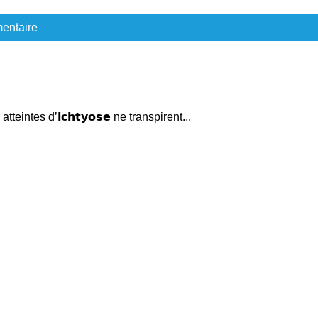
entaire
atteintes d’𝗶𝗰𝗵𝘁𝘆𝗼𝘀𝗲 ne transpirent...