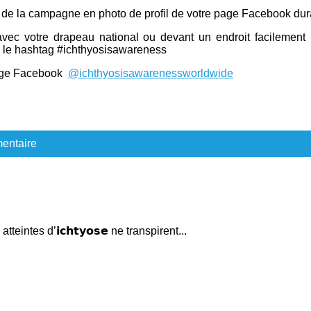
iel de la campagne en photo de profil de votre page Facebook dur
vec votre drapeau national ou devant un endroit facilement
ec le hashtag #ichthyosisawareness
 page Facebook
@ichthyosisawarenessworldwide
entaire
atteintes d’𝗶𝗰𝗵𝘁𝘆𝗼𝘀𝗲 ne transpirent...