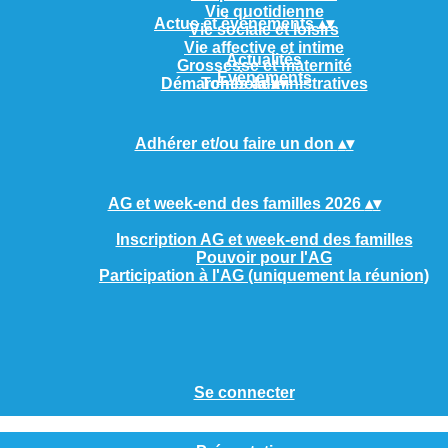
Vie quotidienne
Actus et événements
▴
▾
Vie sociale et loisirs
Vie affective et intime
Actualités
Grossesse et maternité
Evènements
Démarches administratives
Tombola
▴
▾
Adhérer et/ou faire un don
▴
▾
AG et week-end des familles 2026
▴
▾
Inscription AG et week-end des familles
Pouvoir pour l'AG
Participation à l'AG (uniquement la réunion)
Se connecter