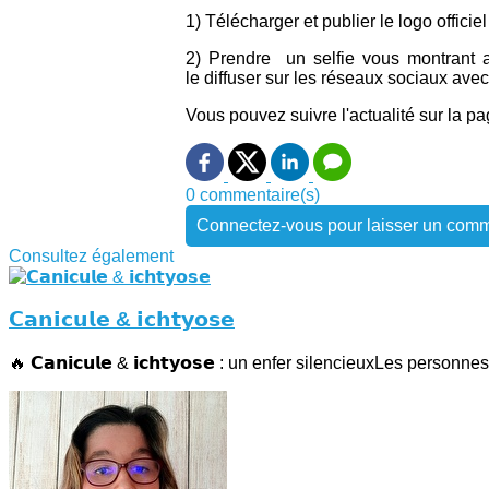
1) Télécharger et publier le logo offic
2) Prendre un selfie vous montrant a
le diffuser sur les réseaux sociaux av
Vous pouvez suivre l'actualité sur la
0 commentaire(s)
Connectez-vous pour laisser un comm
Consultez également
𝗖𝗮𝗻𝗶𝗰𝘂𝗹𝗲 & 𝗶𝗰𝗵𝘁𝘆𝗼𝘀𝗲
🔥 𝗖𝗮𝗻𝗶𝗰𝘂𝗹𝗲 & 𝗶𝗰𝗵𝘁𝘆𝗼𝘀𝗲 : un enfer silencieuxLes personnes 