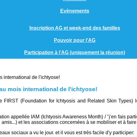
Evènements
Inscription AG et week-end des familles
Pouvoir pour l'AG
Participation à l'AG (uniquement la réunion)
au mois international de l'ichtyose!
aine FIRST (Foundation for Ichtyosis and Related Skin Types)
n appellée IAM (Ichtyosis Awareness Month) / "j'en fais partie
 amis...) et les associations concernées à se mobiliser et à faire 
x sociaux a vu le jour. et il vous est très facile d'y participer: