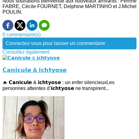
Nous souhaitons bienvenue aux nouveaux arrivants : Perrine
FABRE, Cécile FOURNET, Delphine MARTINHO et J.Michel
POULIN.
0 commentaire(s)
Connectez-vous pour laisser un commentaire
Consultez également
𝗖𝗮𝗻𝗶𝗰𝘂𝗹𝗲 & 𝗶𝗰𝗵𝘁𝘆𝗼𝘀𝗲
🔥 𝗖𝗮𝗻𝗶𝗰𝘂𝗹𝗲 & 𝗶𝗰𝗵𝘁𝘆𝗼𝘀𝗲 : un enfer silencieuxLes
personnes atteintes d’𝗶𝗰𝗵𝘁𝘆𝗼𝘀𝗲 ne transpirent...