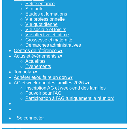
Petite enfance
Scolarité
Etudes et formations
Vie professionnelle
Vie quotidienne
Vie sociale et loisirs
Vie affective et intime
Grossesse et maternité
Démarches administratives
Centres de référence
▴
▾
Actus et événements
▴
▾
Actualités
Evènements
Tombola
▴
▾
Adhérer et/ou faire un don
▴
▾
AG et week-end des familles 2026
▴
▾
Inscription AG et week-end des familles
Pouvoir pour l'AG
Participation à l'AG (uniquement la réunion)
Se connecter