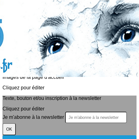
Exporter les lignes sélectionnées
Exporter toutes les colonnes
Exporter uniquement les colonnes affichées
Menu
<
>
Actualités
Evènements
?>
Images de la page d'accueil
Cliquez pour éditer
Texte, bouton et/ou inscription à la newsletter
Cliquez pour éditer
Je m'abonne à la newsletter
OK