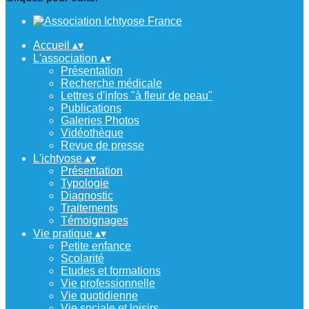
Accueil
▴
▾
L'association
▴
▾
Présentation
Recherche médicale
Lettres d'infos "à fleur de peau"
Publications
Galeries Photos
Vidéothèque
Revue de presse
L'ichtyose
▴
▾
Présentation
Typologie
Diagnostic
Traitements
Témoignages
Vie pratique
▴
▾
Petite enfance
Scolarité
Etudes et formations
Vie professionnelle
Vie quotidienne
Vie sociale et loisirs