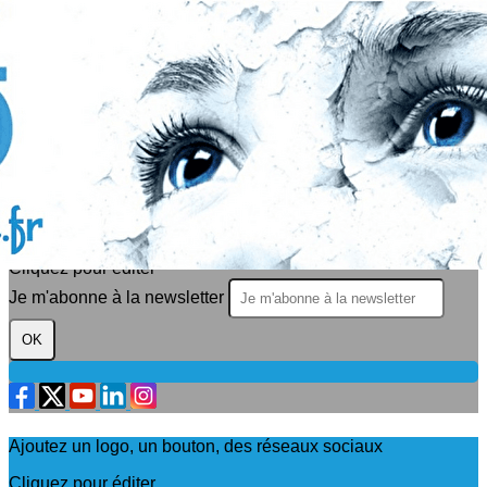
Exporter les lignes sélectionnées
Exporter toutes les colonnes
Exporter uniquement les colonnes affichées
Menu
?>
Images de la page d'accueil
Cliquez pour éditer
Texte, bouton et/ou inscription à la newsletter
Cliquez pour éditer
Je m'abonne à la newsletter
OK
Ajoutez un logo, un bouton, des réseaux sociaux
Cliquez pour éditer