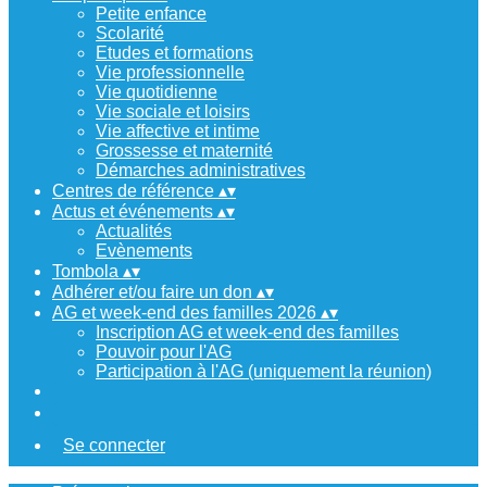
Petite enfance
Scolarité
Etudes et formations
Vie professionnelle
Vie quotidienne
Vie sociale et loisirs
Vie affective et intime
Grossesse et maternité
Démarches administratives
Centres de référence
▴
▾
Actus et événements
▴
▾
Actualités
Evènements
Tombola
▴
▾
Adhérer et/ou faire un don
▴
▾
AG et week-end des familles 2026
▴
▾
Inscription AG et week-end des familles
Pouvoir pour l'AG
Participation à l'AG (uniquement la réunion)
Se connecter