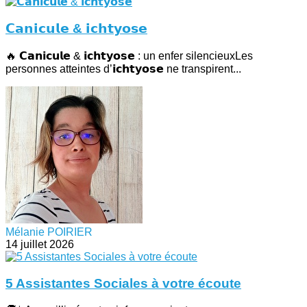
𝗖𝗮𝗻𝗶𝗰𝘂𝗹𝗲 & 𝗶𝗰𝗵𝘁𝘆𝗼𝘀𝗲
🔥 𝗖𝗮𝗻𝗶𝗰𝘂𝗹𝗲 & 𝗶𝗰𝗵𝘁𝘆𝗼𝘀𝗲 : un enfer silencieuxLes
personnes atteintes d’𝗶𝗰𝗵𝘁𝘆𝗼𝘀𝗲 ne transpirent...
Mélanie POIRIER
14 juillet 2026
5 Assistantes Sociales à votre écoute