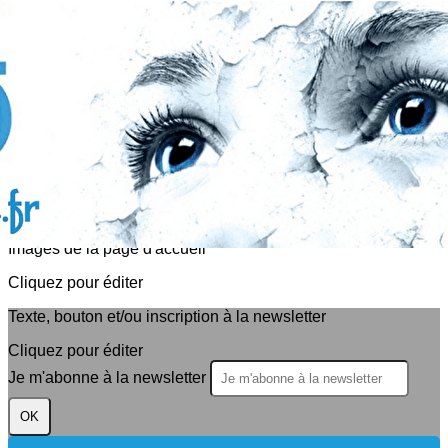
Exporter les lignes sélectionnées
Exporter toutes les colonnes
Exporter uniquement les colonnes affichées
Menu
<
>
Actualités
Evènements
?>
Images de la page d'accueil
Cliquez pour éditer
Texte, bouton et/ou inscription à la newsletter
Cliquez pour éditer
Je m'abonne à la newsletter
OK