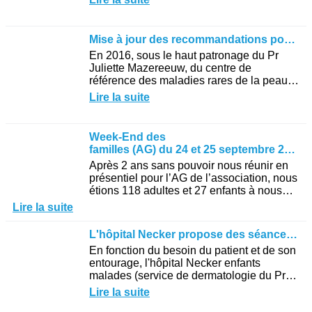
causée par...
Mise à jour des recommandations pour la prise en charge de l'ichtyose
En 2016, sous le haut patronage du Pr
Juliette Mazereeuw, du centre de
référence des maladies rares de la peau
de Toulouse, une réunion d’experts pour
Lire la suite
établir des...
Week-End des
familles (AG) du 24 et 25 septembre 2022 à Bordeaux
Après 2 ans sans pouvoir nous réunir en
présentiel pour l’AG de l’association, nous
étions 118 adultes et 27 enfants à nous
retrouver à Bordeaux le week-end du
Lire la suite
24/25 septembre...
L'hôpital Necker propose des séances d'ETP
En fonction du besoin du patient et de son
entourage, l'hôpital Necker enfants
malades (service de dermatologie du Pr
Bodemer) propose à la suite d'échange
Lire la suite
personnalisé avec un...