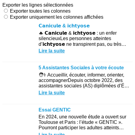
Exporter les lignes sélectionnées
Exporter toutes les colonnes
Exporter uniquement les colonnes affichées
𝗖𝗮𝗻𝗶𝗰𝘂𝗹𝗲 & 𝗶𝗰𝗵𝘁𝘆𝗼𝘀𝗲
🔥 𝗖𝗮𝗻𝗶𝗰𝘂𝗹𝗲 & 𝗶𝗰𝗵𝘁𝘆𝗼𝘀𝗲 : un enfer
silencieuxLes personnes atteintes
d’𝗶𝗰𝗵𝘁𝘆𝗼𝘀𝗲 ne transpirent pas, ou très
peu…Résultat : quand les températures
Lire la suite
grimpent, leur quotidien devient...
5 Assistantes Sociales à votre écoute
🧑⚕️ Accueillir, écouter, informer, orienter,
accompagnerDepuis octobre 2022, des
assistantes sociales (AS) diplômées d’État
sont officiellement disponibles à distance
Lire la suite
pour les...
Essai GENTIC
En 2024, une nouvelle étude a ouvert sur
Toulouse et Paris : l’étude « GENTIC ».
Pourront participer les adultes atteints
d’ichtyose héréditaire modérée à sévère,
Lire la suite