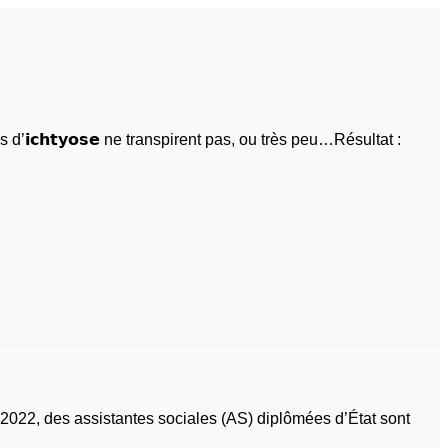
tes d’𝗶𝗰𝗵𝘁𝘆𝗼𝘀𝗲 ne transpirent pas, ou très peu…Résultat :
e 2022, des assistantes sociales (AS) diplômées d’État sont