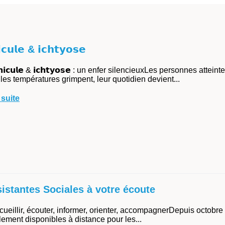
𝗰𝘂𝗹𝗲 & 𝗶𝗰𝗵𝘁𝘆𝗼𝘀𝗲
𝗻𝗶𝗰𝘂𝗹𝗲 & 𝗶𝗰𝗵𝘁𝘆𝗼𝘀𝗲 : un enfer silencieuxLes personnes attein
les températures grimpent, leur quotidien devient...
 suite
sistantes Sociales à votre écoute
ccueillir, écouter, informer, orienter, accompagnerDepuis octobr
llement disponibles à distance pour les...