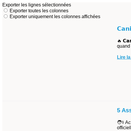
Exporter les lignes sélectionnées
Exporter toutes les colonnes
Exporter uniquement les colonnes affichées
𝗖𝗮𝗻
🔥 𝗖𝗮
quand 
Lire la
5 As
🧑⚕️ A
officie