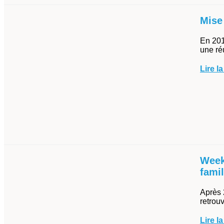
Mise
En 201
une réu
Lire la
Week
fami
Après 
retrou
Lire la